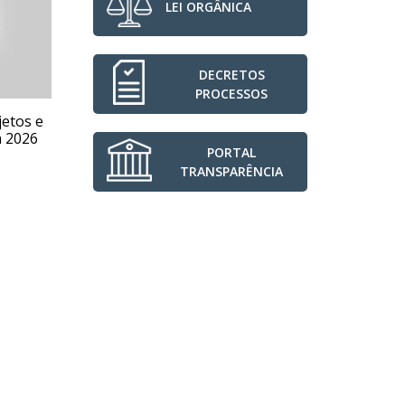
LEI ORGÂNICA
DECRETOS
PROCESSOS
etos e
Projeto aprovado autoriza
Ve
a 2026
professores a realizarem
pr
PORTAL
planejamento fora da escola
qu
uma vez por mês
TRANSPARÊNCIA